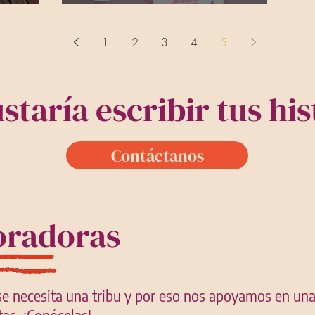
Matrescencia
1
2
3
4
5
staría escribir tus his
Contáctanos
oradoras
se necesita una tribu y por eso nos apoyamos en un