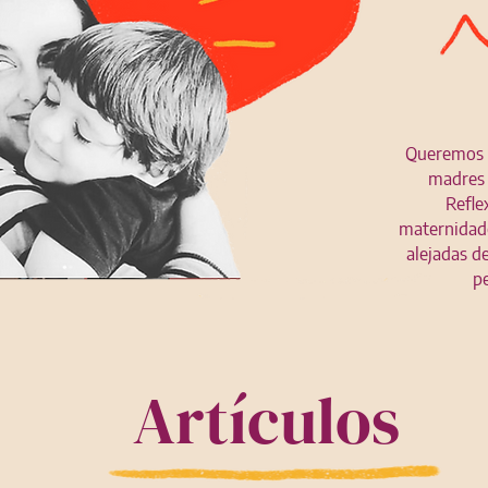
Queremos re
madres 
Refle
maternidade
alejadas d
p
Artículos