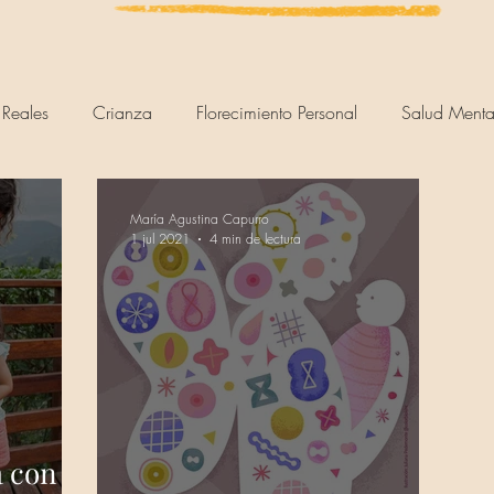
 Reales
Crianza
Florecimiento Personal
Salud Menta
María Agustina Capurro
1 jul 2021
4 min de lectura
a con la