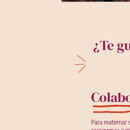
ñaña!!!
¿Te gu
Colab
Para maternar 