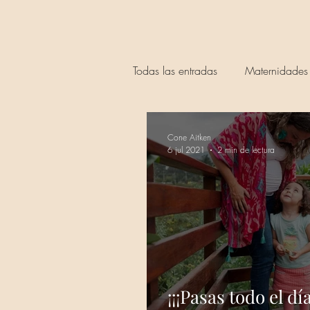
Todas las entradas
Maternidades
Cone Aitken
6 jul 2021
2 min de lectura
¡¡¡Pasas todo el dí